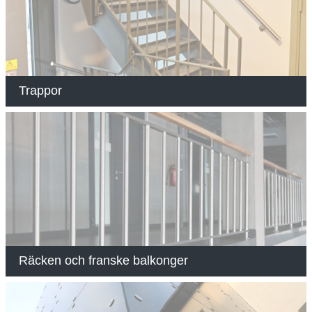
Trappor
Räcken och franske balkonger