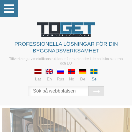
PROFESSIONELLA LÖSNINGAR FÖR DIN
BYGGNADSVERKSAMHET
Tillverkning av metallkonstruktioner för marknader i de baltiska staterna
och EU
Lat
En
Rus
No
De
Se