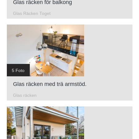
Glas räcken för balkong
Glas Räcken Toget
5 Foto
Glas räcken med trä armstöd.
Glas räcken