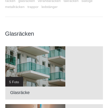
räcken
glasräcken
verandaräcken
takräcken
siatoge
metallräcken
trappor
ledstänger
Glasräcken
5 Foto
Glasräcke