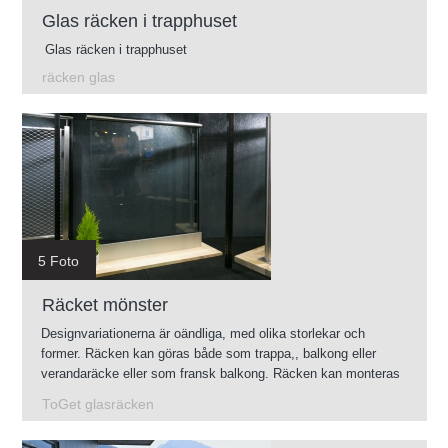
Glas räcken i trapphuset
Glas räcken i trapphuset
räcken glas
5 Foto
Räcket mönster
Designvariationerna är oändliga, med olika storlekar och
former. Räcken kan göras både som trappa,, balkong eller
verandaräcke eller som fransk balkong. Räcken kan monteras
såväl inom- som utomhus.
ToGet glasräcken