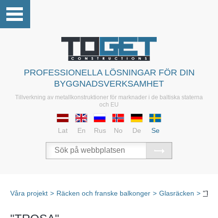
PROFESSIONELLA LÖSNINGAR FÖR DIN
BYGGNADSVERKSAMHET
Tillverkning av metallkonstruktioner för marknader i de baltiska staterna
och EU
Lat
En
Rus
No
De
Se
Våra projekt
>
Räcken och franske balkonger
>
Glasräcken
>
"TR