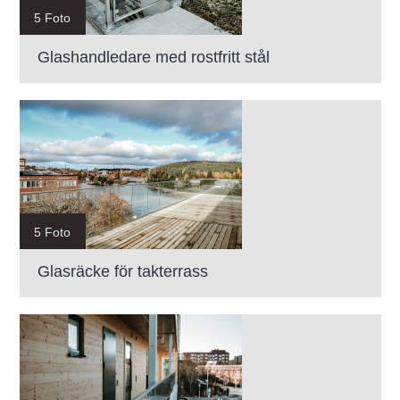
5 Foto
Glashandledare med rostfritt stål
5 Foto
Glasräcke för takterrass