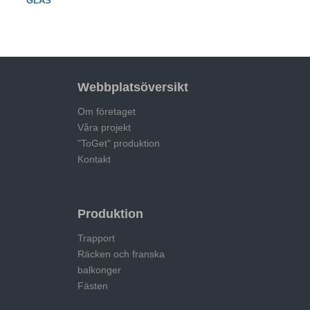
GLAS
Webbplatsöversikt
Om företaget
Våra projekt
"ToGet" produktion
Kontakt
Produktion
Trapport
Räcken och franska
balkonger
Fästen