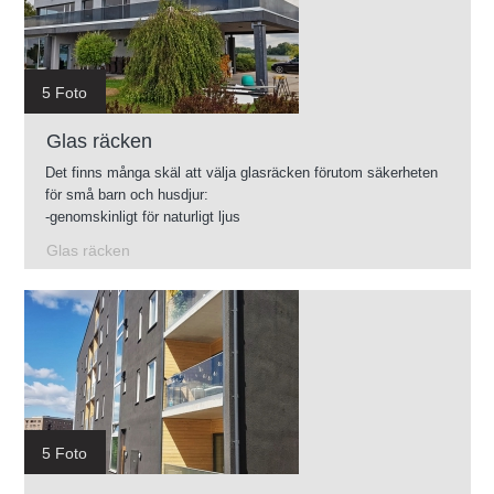
5 Foto
Glas räcken
Det finns många skäl att välja glasräcken förutom säkerheten
för små barn och husdjur:
-genomskinligt för naturligt ljus
-Lätt att rengöra
Glas räcken
-Glas finns i olika färgnyanser
-Du kan använda glasräcken i nästan vilken omgivning som
helst.
5 Foto