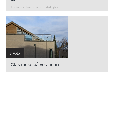
stål
ToGet räcken rostfritt stål glas
5 Foto
Glas räcke på verandan