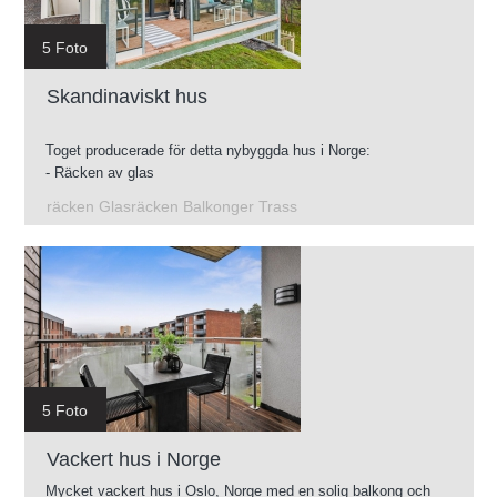
5 Foto
Skandinaviskt hus
Toget producerade för detta nybyggda hus i Norge:
- Räcken av glas
- Konstruktion av galvaniserade terrasser
räcken Glasräcken Balkonger Trass
- Mellanliggande trappor
- Glasräcken för takterrass
5 Foto
Vackert hus i Norge
Mycket vackert hus i Oslo, Norge med en solig balkong och