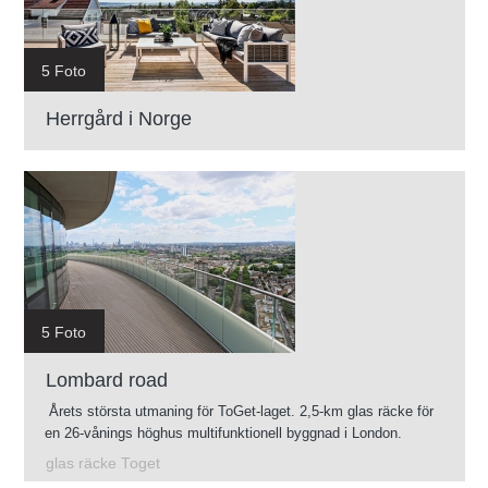
5 Foto
Herrgård i Norge
5 Foto
Lombard road
Årets största utmaning för ToGet-laget. 2,5-km glas räcke för
en 26-vånings höghus multifunktionell byggnad i London.
glas räcke Toget