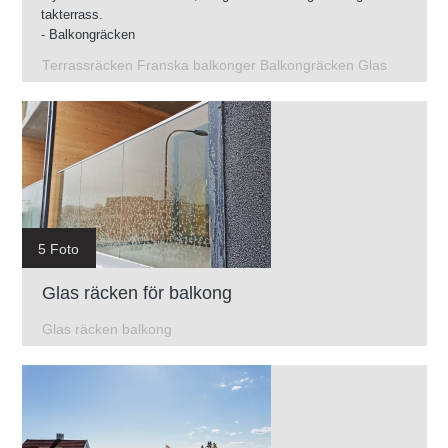
takterrass.
- Balkongräcken
- Glasräcken på takterrassen
Terrassräcken Franska balkonger Balkongräcken Glas
- Franska balkonger
- Räcken på terrasser
5 Foto
Glas räcken för balkong
Glas räcken balkong