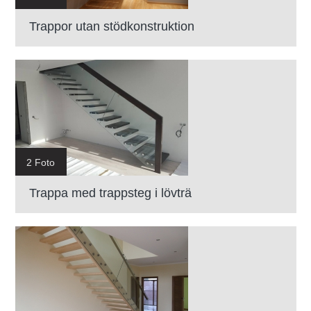
Trappor utan stödkonstruktion
2 Foto
Trappa med trappsteg i lövträ