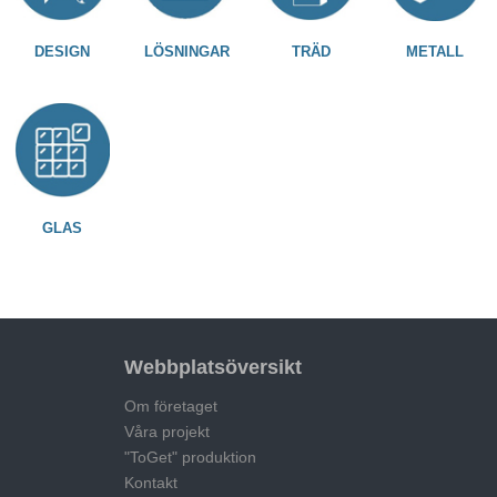
DESIGN
LÖSNINGAR
TRÄD
METALL
GLAS
Webbplatsöversikt
Om företaget
Våra projekt
"ToGet" produktion
Kontakt