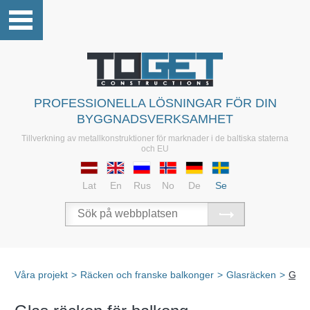
PROFESSIONELLA LÖSNINGAR FÖR DIN
BYGGNADSVERKSAMHET
Tillverkning av metallkonstruktioner för marknader i de baltiska staterna
och EU
Lat
En
Rus
No
De
Se
Våra projekt
>
Räcken och franske balkonger
>
Glasräcken
>
Glas