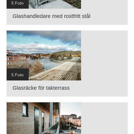
5 Foto
Glashandledare med rostfritt stål
5 Foto
Glasräcke för takterrass