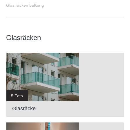
Glas räcken balkong
Glasräcken
5 Foto
Glasräcke