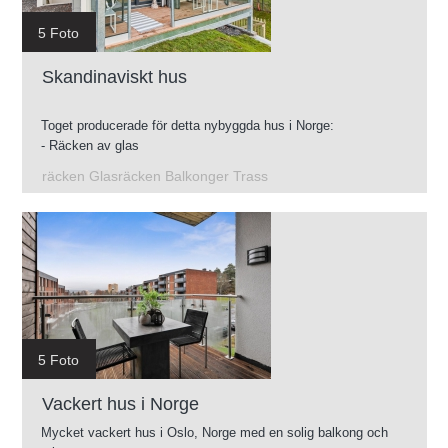
5 Foto
Skandinaviskt hus
Toget producerade för detta nybyggda hus i Norge:
- Räcken av glas
- Konstruktion av galvaniserade terrasser
räcken Glasräcken Balkonger Trass
- Mellanliggande trappor
- Glasräcken för takterrass
5 Foto
Vackert hus i Norge
Mycket vackert hus i Oslo, Norge med en solig balkong och