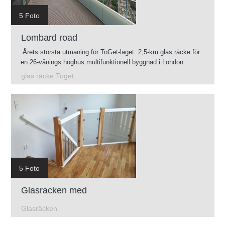
5 Foto
Lombard road
Årets största utmaning för ToGet-laget. 2,5-km glas räcke för
en 26-vånings höghus multifunktionell byggnad i London.
glas räcke Toget
5 Foto
Glasracken med
Glasräcken