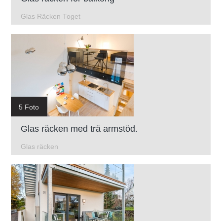
Glas Räcken Toget
5 Foto
Glas räcken med trä armstöd.
Glas räcken