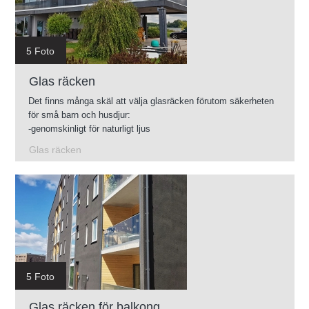
5 Foto
Glas räcken
Det finns många skäl att välja glasräcken förutom säkerheten
för små barn och husdjur:
-genomskinligt för naturligt ljus
-Lätt att rengöra
Glas räcken
-Glas finns i olika färgnyanser
-Du kan använda glasräcken i nästan vilken omgivning som
helst.
5 Foto
Glas räcken för balkong