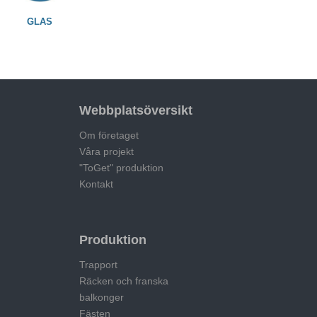
GLAS
Webbplatsöversikt
Om företaget
Våra projekt
"ToGet" produktion
Kontakt
Produktion
Trapport
Räcken och franska
balkonger
Fästen