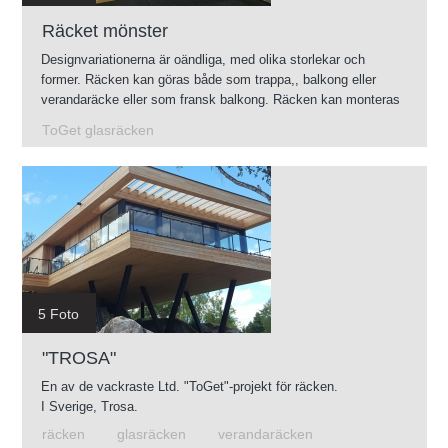
Räcket mönster
Designvariationerna är oändliga, med olika storlekar och
former. Räcken kan göras både som trappa,, balkong eller
verandaräcke eller som fransk balkong. Räcken kan monteras
såväl inom- som utomhus.
ToGet glasräcken
5 Foto
"TROSA"
En av de vackraste Ltd. "ToGet"-projekt för räcken.
I Sverige, Trosa.
räcken
glasräcken
verandaräcken