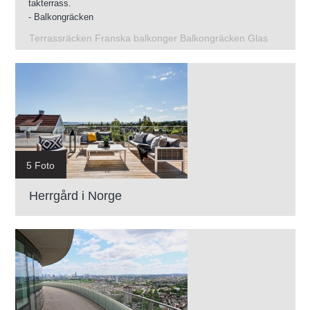
takterrass.
- Balkongräcken
- Glasräcken på takterrassen
Terrassräcken Franska balkonger Balkongräcken Glas
- Franska balkonger
- Räcken på terrasser
5 Foto
Herrgård i Norge