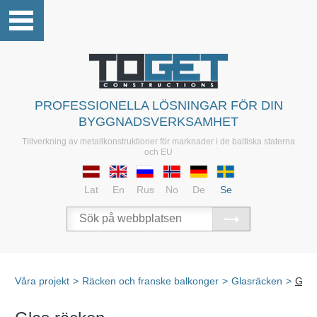
PROFESSIONELLA LÖSNINGAR FÖR DIN
BYGGNADSVERKSAMHET
Tillverkning av metallkonstruktioner för marknader i de baltiska staterna
och EU
Lat
En
Rus
No
De
Se
Våra projekt
>
Räcken och franske balkonger
>
Glasräcken
>
Glas