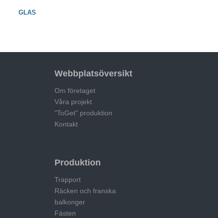
GLAS
Webbplatsöversikt
Om företaget
Våra projekt
"ToGet" produktion
Kontakt
Produktion
Trapport
Räcken och franska
balkonger
Fästen