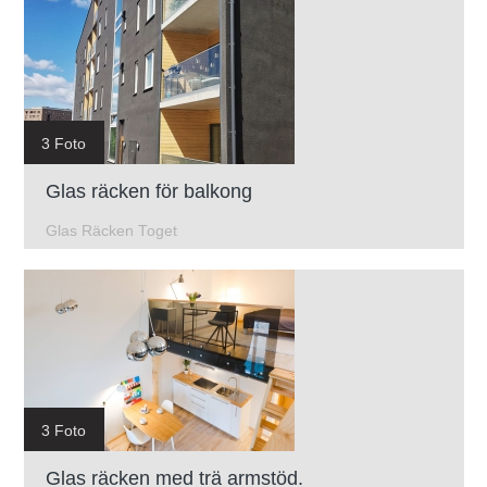
3 Foto
Glas räcken för balkong
Glas Räcken Toget
3 Foto
Glas räcken med trä armstöd.