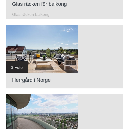
Glas räcken för balkong
Glas räcken balkong
3 Foto
Herrgård i Norge