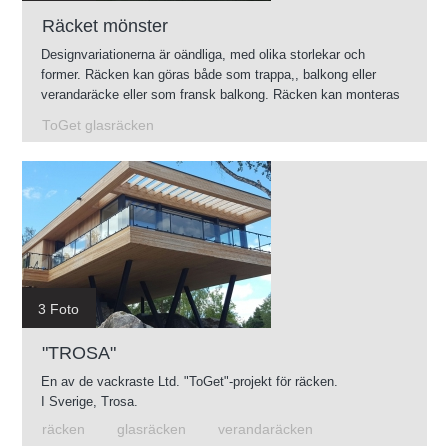
Räcket mönster
Designvariationerna är oändliga, med olika storlekar och
former. Räcken kan göras både som trappa,, balkong eller
verandaräcke eller som fransk balkong. Räcken kan monteras
såväl inom- som utomhus.
ToGet glasräcken
3 Foto
"TROSA"
En av de vackraste Ltd. "ToGet"-projekt för räcken.
I Sverige, Trosa.
räcken
glasräcken
verandaräcken