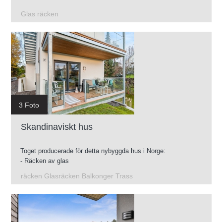
Glas räcken
3 Foto
Skandinaviskt hus
Toget producerade för detta nybyggda hus i Norge:
- Räcken av glas
- Konstruktion av galvaniserade terrasser
räcken Glasräcken Balkonger Trass
- Mellanliggande trappor
- Glasräcken för takterrass