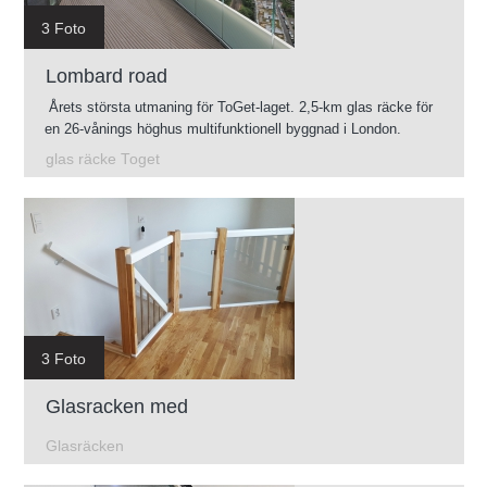
3 Foto
Lombard road
Årets största utmaning för ToGet-laget. 2,5-km glas räcke för
en 26-vånings höghus multifunktionell byggnad i London.
glas räcke Toget
3 Foto
Glasracken med
Glasräcken