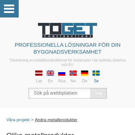
PROFESSIONELLA LÖSNINGAR FÖR DIN
BYGGNADSVERKSAMHET
Tillverkning av metallkonstruktioner för marknader i de baltiska staterna
och EU
Lat
En
Rus
No
De
Se
Våra projekt
>
Andra metallprodukter