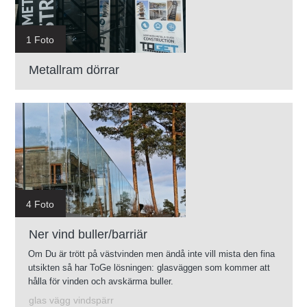
1 Foto
Metallram dörrar
4 Foto
Ner vind buller/barriär
Om Du är trött på västvinden men ändå inte vill mista den fina
utsikten så har ToGe lösningen: glasväggen som kommer att
hålla för vinden och avskärma buller.
glas vägg vindspärr