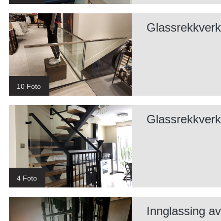
Glassrekkverk
10 Foto
Glassrekkver
4 Foto
Innglassing av