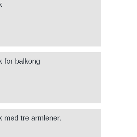
k
k for balkong
k med tre armlener.