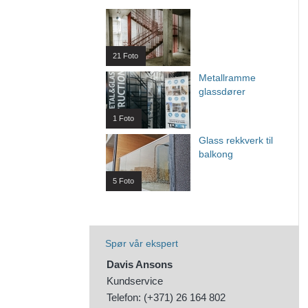
21 Foto
Metallramme
glassdører
1 Foto
Glass rekkverk til
balkong
5 Foto
Spør vår ekspert
Davis Ansons
Kundservice
Telefon: (+371) 26 164 802