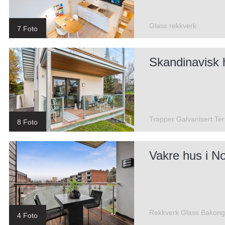
Glass rekkverk
7 Foto
Skandinavisk 
Trapper Galvanisert Te
8 Foto
Vakre hus i N
Rekkverk Glass Bakong
4 Foto