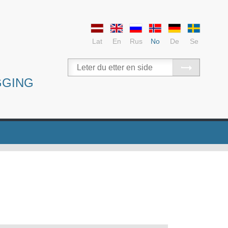
Lat
En
Rus
No
De
Se
GGING