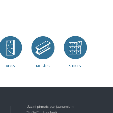
KOKS
METĀLS
STIKLS
Uzzini pirmais par jaunumiem
"ToGet" mājas lapā