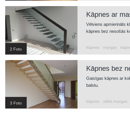
Kāpnes ar ma
Vēlviens apmierināts k
kāpnes bez nesošās ko
kāpnes
margas
kāpņ
2 Foto
Kāpnes bez ne
Gaisīgas kāpnes ar kok
balstu.
kāpnes
stikla margas
3 Foto