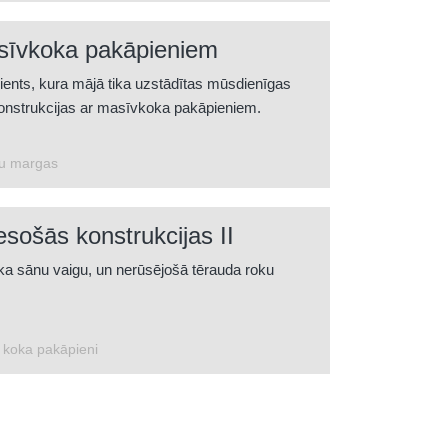
sīvkoka pakāpieniem
lients, kura mājā tika uzstādītas mūsdienīgas
nstrukcijas ar masīvkoka pakāpieniem.
u margas
sošās konstrukcijas II
a sānu vaigu, un nerūsējošā tērauda roku
koka pakāpieni