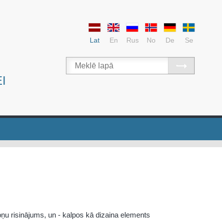
Lat
En
Rus
No
De
Se
I
u risinājums, un - kalpos kā dizaina elements