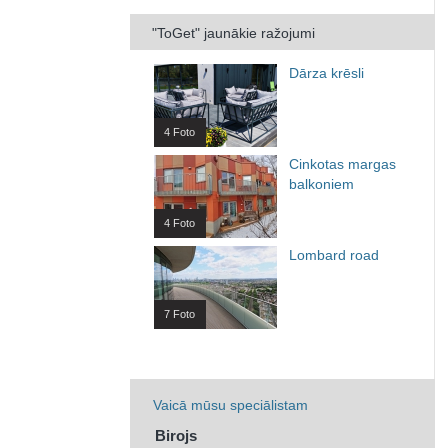
"ToGet" jaunākie ražojumi
Dārza krēsli
4 Foto
Cinkotas margas
balkoniem
4 Foto
Lombard road
7 Foto
Vaicā mūsu speciālistam
Birojs