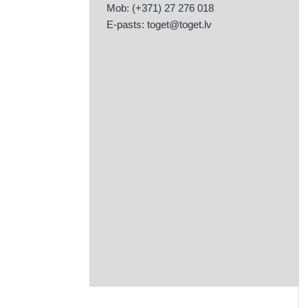
Mob: (+371) 27 276 018
E-pasts:
toget@toget.lv