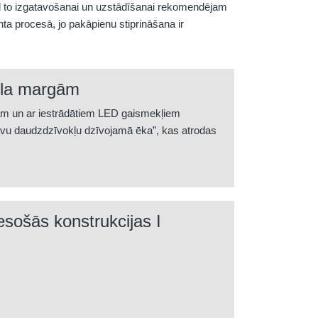
ad to izgatavošanai un uzstādīšanai rekomendējam
ta procesā, jo pakāpienu stiprināšana ir
kla margām
ām un ar iestrādātiem LED gaismekļiem
vu daudzdzīvokļu dzīvojamā ēka”, kas atrodas
sošās konstrukcijas I