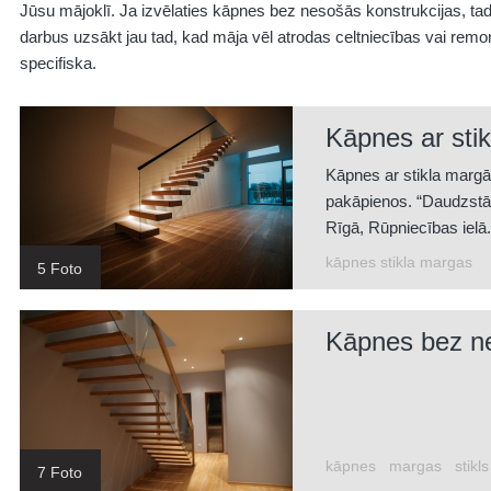
Jūsu mājoklī. Ja izvēlaties kāpnes bez nesošās konstrukcijas, t
darbus uzsākt jau tad, kad māja vēl atrodas celtniecības vai remon
specifiska.
Kāpnes ar sti
Kāpnes ar stikla marg
pakāpienos. “Daudzstā
Rīgā, Rūpniecības ielā.
kāpnes stikla margas
5 Foto
Kāpnes bez ne
kāpnes
margas
stikls
7 Foto