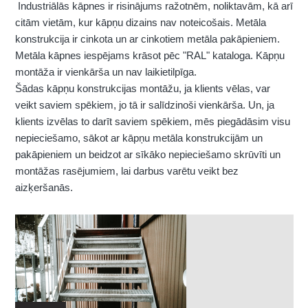
Industriālās kāpnes ir risinājums ražotnēm, noliktavām, kā arī
citām vietām, kur kāpņu dizains nav noteicošais. Metāla
konstrukcija ir cinkota un ar cinkotiem metāla pakāpieniem.
Metāla kāpnes iespējams krāsot pēc "RAL" kataloga. Kāpņu
montāža ir vienkārša un nav laikietilpīga.
Šādas kāpņu konstrukcijas montāžu, ja klients vēlas, var
veikt saviem spēkiem, jo tā ir salīdzinoši vienkārša. Un, ja
klients izvēlas to darīt saviem spēkiem, mēs piegādāsim visu
nepieciešamo, sākot ar kāpņu metāla konstrukcijām un
pakāpieniem un beidzot ar sīkāko nepieciešamo skrūvīti un
montāžas rasējumiem, lai darbus varētu veikt bez
aizķeršanās.