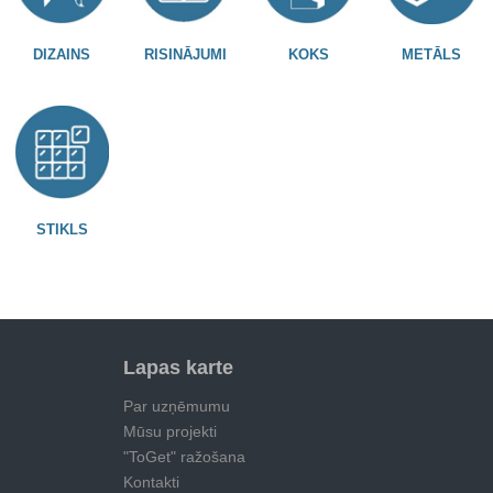
DIZAINS
RISINĀJUMI
KOKS
METĀLS
STIKLS
Lapas karte
Par uzņēmumu
Mūsu projekti
"ToGet" ražošana
Kontakti