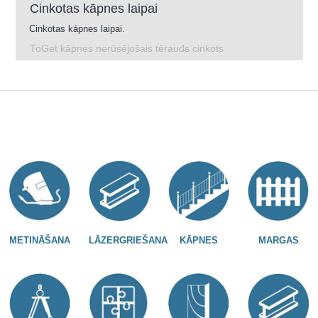
Cinkotas kāpnes laipai
Cinkotas kāpnes laipai.
ToGet kāpnes nerūsējošais tērauds cinkots
METINĀŠANA
LĀZERGRIEŠANA
KĀPNES
MARGAS