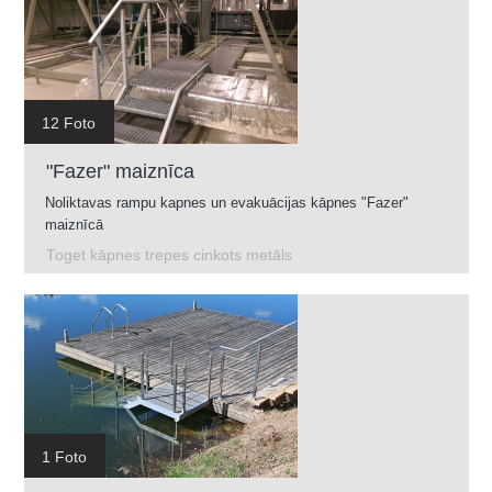
12 Foto
"Fazer" maiznīca
Noliktavas rampu kapnes un evakuācijas kāpnes "Fazer"
maiznīcā
Toget kāpnes trepes cinkots metāls
1 Foto