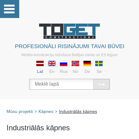
PROFESIONĀLI RISINĀJUMI TAVAI BŪVEI
Metāla konstrukciju ražošana Baltijas valstu un ES tirgum
Lat
En
Rus
No
De
Se
Mūsu projekti
>
Kāpnes
>
Industriālās kāpnes
Industriālās kāpnes