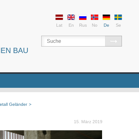
Lat
En
Rus
No
De
Se
NEN BAU
tall Geländer
>
15. März 2019