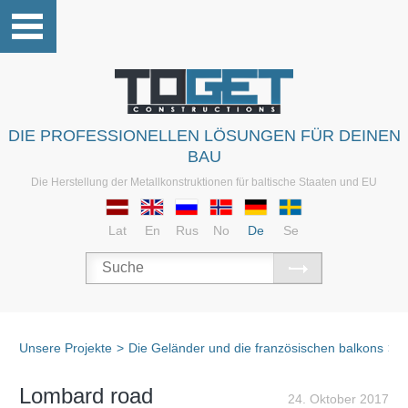
DIE PROFESSIONELLEN LÖSUNGEN FÜR DEINEN
BAU
Die Herstellung der Metallkonstruktionen für baltische Staaten und EU
Lat
En
Rus
No
De
Se
Unsere Projekte
>
Die Geländer und die französischen balkons
>
D
Lombard road
24. Oktober 2017