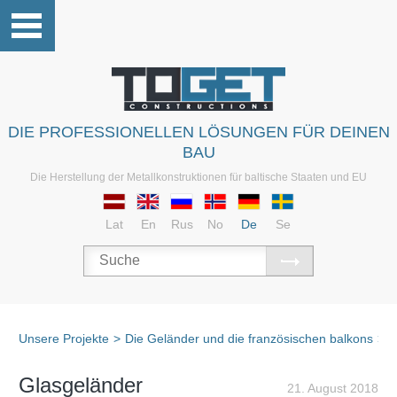
DIE PROFESSIONELLEN LÖSUNGEN FÜR DEINEN
BAU
Die Herstellung der Metallkonstruktionen für baltische Staaten und EU
Lat
En
Rus
No
De
Se
Unsere Projekte
>
Die Geländer und die französischen balkons
>
D
Glasgeländer
21. August 2018