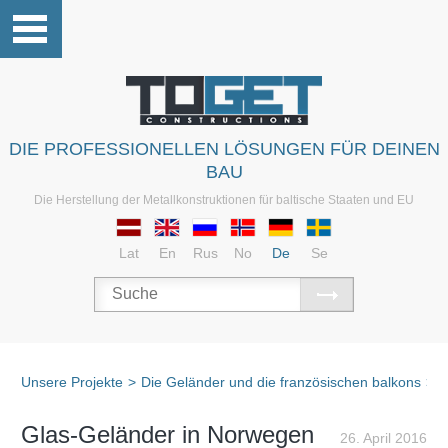
DIE PROFESSIONELLEN LÖSUNGEN FÜR DEINEN
BAU
Die Herstellung der Metallkonstruktionen für baltische Staaten und EU
Lat
En
Rus
No
De
Se
Unsere Projekte
>
Die Geländer und die französischen balkons
>
D
Glas-Geländer in Norwegen
26. April 2016