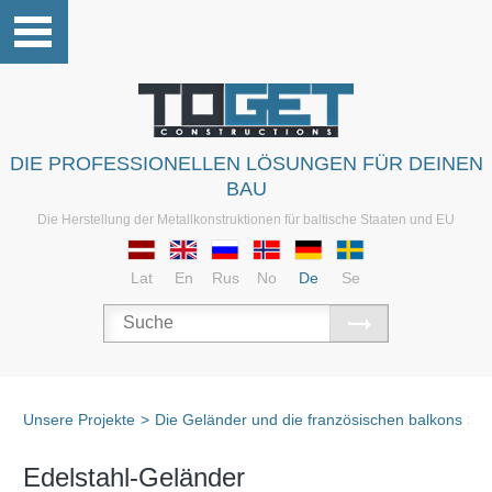
DIE PROFESSIONELLEN LÖSUNGEN FÜR DEINEN
BAU
Die Herstellung der Metallkonstruktionen für baltische Staaten und EU
Lat
En
Rus
No
De
Se
Unsere Projekte
>
Die Geländer und die französischen balkons
>
D
Edelstahl-Geländer